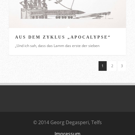
AUS DEM ZYKLUS „APOCALYPSE“
„Und ich sah, dass das Lamm das erste der sieben
1
2
3
© 2014 Georg Degasperi, Telfs
Impressum